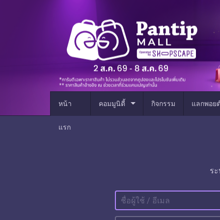
arrow_drop_down
หน้า
คอมมูนิตี้
กิจกรรม
แลกพอยต
แรก
ระ