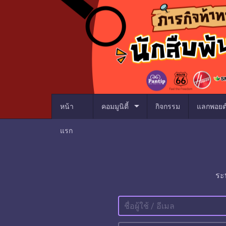
arrow_drop_down
หน้า
คอมมูนิตี้
กิจกรรม
แลกพอยต
แรก
ระ