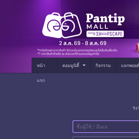
arrow_drop_down
หน้า
คอมมูนิตี้
กิจกรรม
แลกพอยต
แรก
ระ