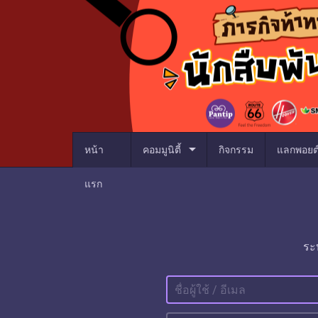
arrow_drop_down
หน้า
คอมมูนิตี้
กิจกรรม
แลกพอยต
แรก
ระ