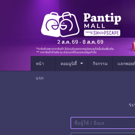
arrow_drop_down
หน้า
คอมมูนิตี้
กิจกรรม
แลกพอยต
แรก
ระ