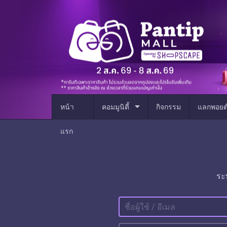
arrow_drop_down
หน้า
คอมมูนิตี้
กิจกรรม
แลกพอยต
แรก
ระ