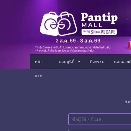
arrow_drop_down
หน้า
คอมมูนิตี้
กิจกรรม
แลกพอยต
แรก
ระ