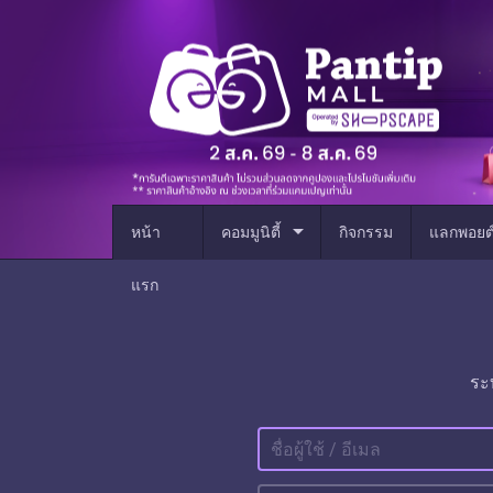
arrow_drop_down
หน้า
คอมมูนิตี้
กิจกรรม
แลกพอยต
แรก
ระ