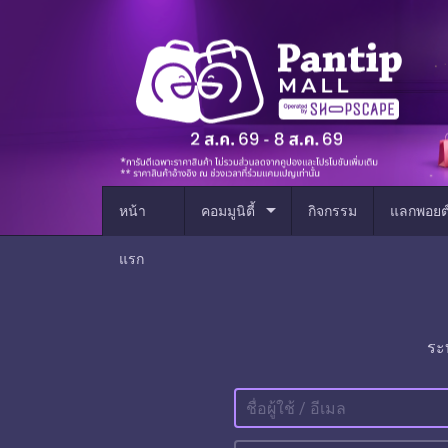
arrow_drop_down
หน้า
คอมมูนิตี้
กิจกรรม
แลกพอยต
แรก
ระ