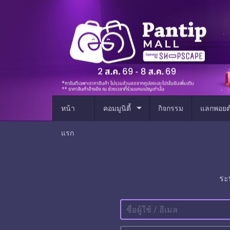
arrow_drop_down
หน้า
คอมมูนิตี้
กิจกรรม
แลกพอยต
แรก
ระ