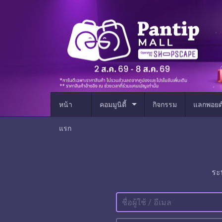
arrow_drop_down
หน้า
คอมมูนิตี้
กิจกรรม
แลกพอยต
แรก
ระ