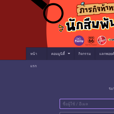
arrow_drop_down
หน้า
คอมมูนิตี้
กิจกรรม
แลกพอยต
แรก
ระ