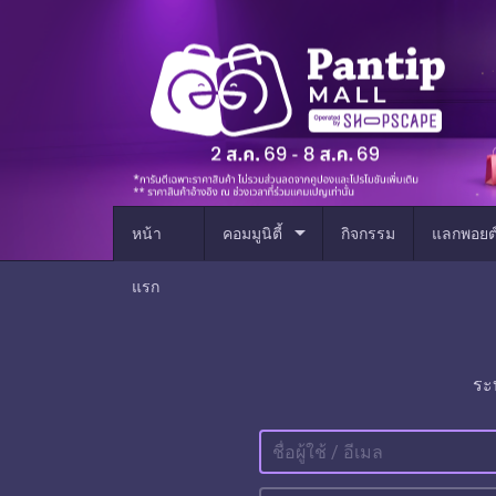
arrow_drop_down
หน้า
คอมมูนิตี้
กิจกรรม
แลกพอยต
แรก
ระ