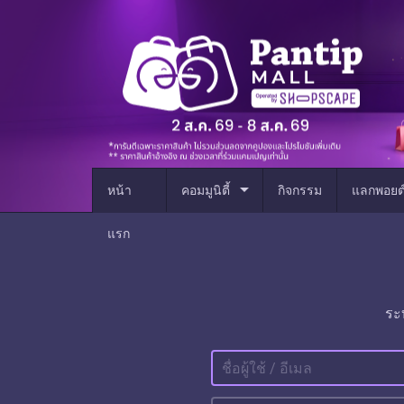
arrow_drop_down
หน้า
คอมมูนิตี้
กิจกรรม
แลกพอยต
แรก
ระ