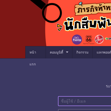
arrow_drop_down
หน้า
คอมมูนิตี้
กิจกรรม
แลกพอยต
แรก
ระ