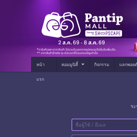
arrow_drop_down
หน้า
คอมมูนิตี้
กิจกรรม
แลกพอยต
แรก
ระ