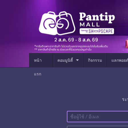
arrow_drop_down
หน้า
คอมมูนิตี้
กิจกรรม
แลกพอยต
แรก
ระ