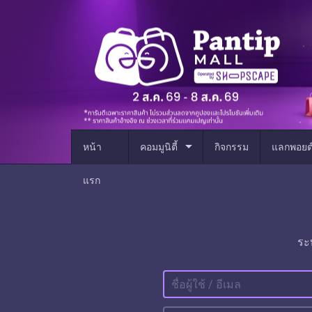
arrow_drop_down
หน้า
คอมมูนิตี้
กิจกรรม
แลกพอยต
แรก
ระ