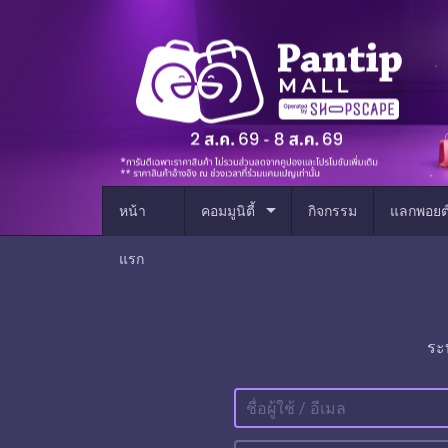
arrow_drop_down
หน้า
คอมมูนิตี้
กิจกรรม
แลกพอยต
แรก
ระ