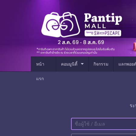
arrow_drop_down
หน้า
คอมมูนิตี้
กิจกรรม
แลกพอยต
แรก
ระ