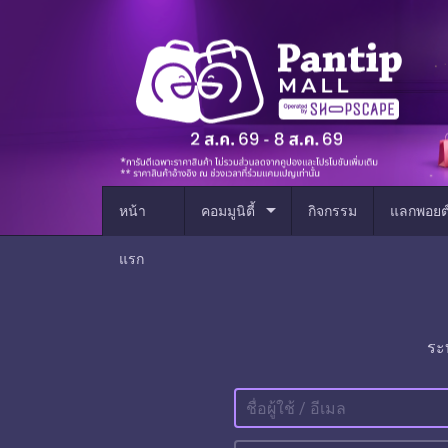
arrow_drop_down
หน้า
คอมมูนิตี้
กิจกรรม
แลกพอยต
แรก
ระ