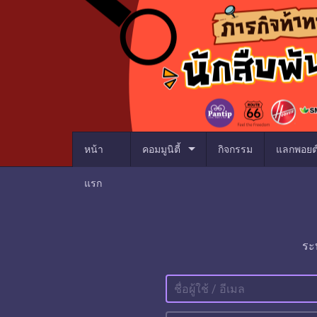
arrow_drop_down
หน้า
คอมมูนิตี้
กิจกรรม
แลกพอยต
แรก
ระ