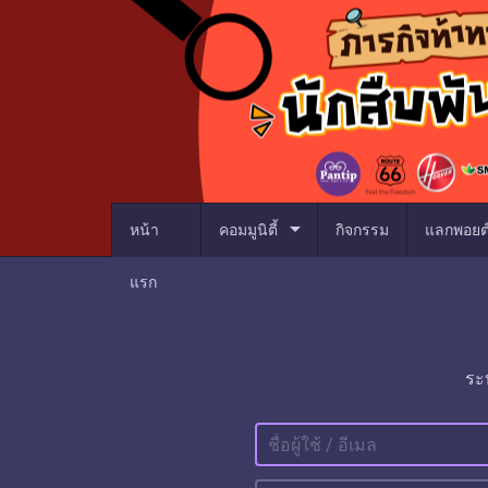
arrow_drop_down
หน้า
คอมมูนิตี้
กิจกรรม
แลกพอยต
แรก
ระ