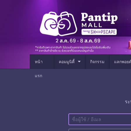
arrow_drop_down
หน้า
คอมมูนิตี้
กิจกรรม
แลกพอยต
แรก
ระ