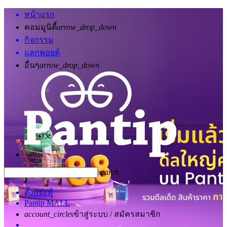
หน้าแรก
คอมมูนิตี้
arrow_drop_down
กิจกรรม
แลกพอยต์
อื่นๆ
arrow_drop_down
search
ตั้งกระทู้
Pantip MALL
account_circle
เข้าสู่ระบบ / สมัครสมาชิก