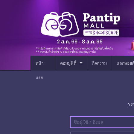
arrow_drop_down
หน้า
คอมมูนิตี้
กิจกรรม
แลกพอยต
แรก
ระ