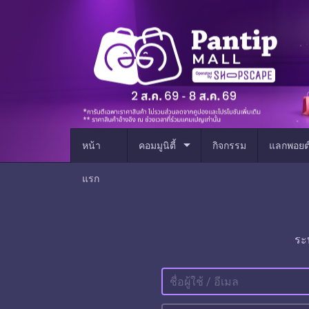
arrow_drop_down
หน้า
คอมมูนิตี้
กิจกรรม
แลกพอยต
แรก
ระ