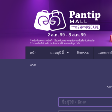
arrow_drop_down
หน้า
คอมมูนิตี้
กิจกรรม
แลกพอยต
แรก
ระ