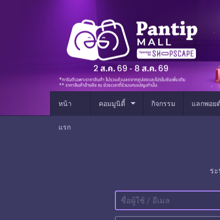
arrow_drop_down
หน้า
คอมมูนิตี้
กิจกรรม
แลกพอยต
แรก
ระ