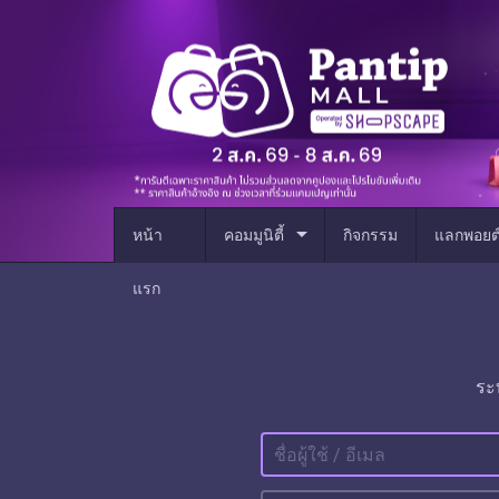
arrow_drop_down
หน้า
คอมมูนิตี้
กิจกรรม
แลกพอยต
แรก
ระ