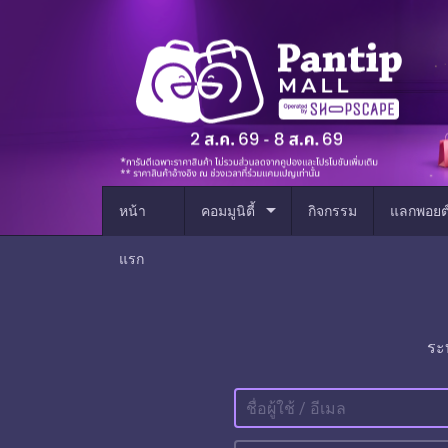
arrow_drop_down
หน้า
คอมมูนิตี้
กิจกรรม
แลกพอยต
แรก
ระ