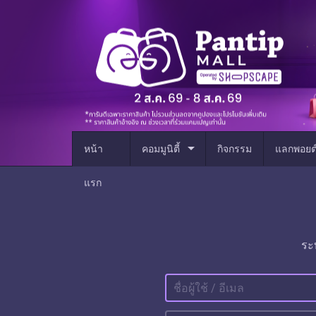
arrow_drop_down
หน้า
คอมมูนิตี้
กิจกรรม
แลกพอยต
แรก
ระ