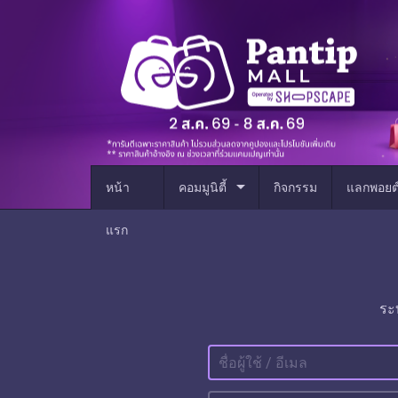
arrow_drop_down
หน้า
คอมมูนิตี้
กิจกรรม
แลกพอยต
แรก
ระ