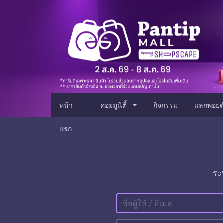
arrow_drop_down
หน้า
คอมมูนิตี้
กิจกรรม
แลกพอยต
แรก
ระ