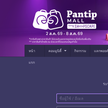
arrow_drop_down
หน้า
คอมมูนิตี้
กิจกรรม
แลกพอยต
แรก
ระ