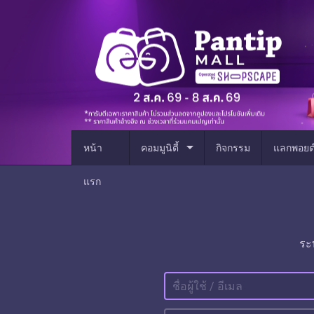
arrow_drop_down
หน้า
คอมมูนิตี้
กิจกรรม
แลกพอยต
แรก
ระ