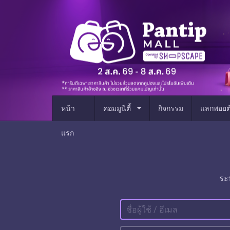
arrow_drop_down
หน้า
คอมมูนิตี้
กิจกรรม
แลกพอยต
แรก
ระ