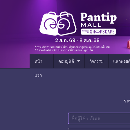
arrow_drop_down
หน้า
คอมมูนิตี้
กิจกรรม
แลกพอยต
แรก
ระ