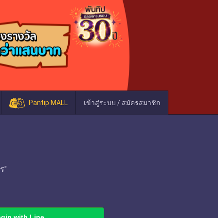
Pantip MALL
เข้าสู่ระบบ / สมัครสมาชิก
ร"
gin with Line