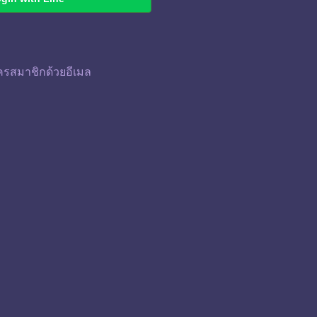
ครสมาชิกด้วยอีเมล