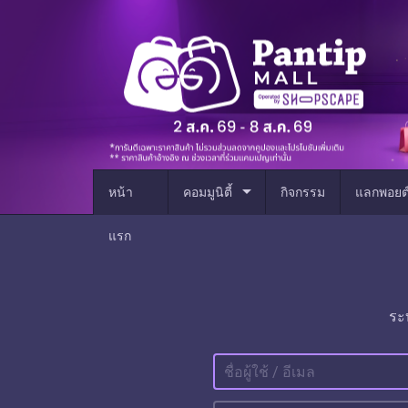
arrow_drop_down
หน้า
คอมมูนิตี้
กิจกรรม
แลกพอยต
แรก
ระ