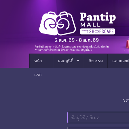
arrow_drop_down
หน้า
คอมมูนิตี้
กิจกรรม
แลกพอยต
แรก
ระ