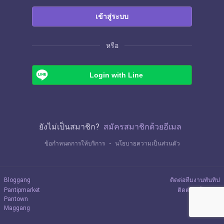
เข้าสู่ระบบ
หรือ
Login with Line
ยังไม่เป็นสมาชิก?
สมัครสมาชิกด้วยอีเมล
ข้อกำหนดการให้บริการ
・
นโยบายความเป็นส่วนตัว
Bloggang
ติดต่อทีมงานพันทิป
Pantipmarket
ติดต่อลงโฆษณา
Pantown
Maggang