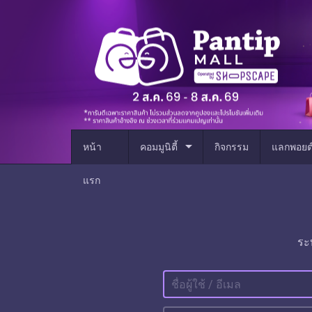
arrow_drop_down
หน้า
คอมมูนิตี้
กิจกรรม
แลกพอยต
แรก
ระ