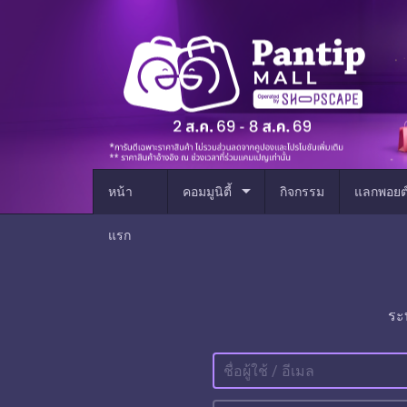
arrow_drop_down
หน้า
คอมมูนิตี้
กิจกรรม
แลกพอยต
แรก
ระ