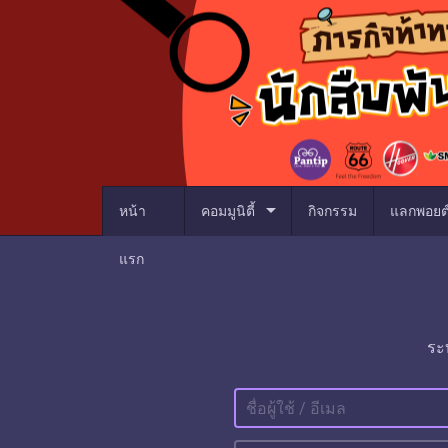
arrow_drop_down
หน้า
คอมมูนิตี้
กิจกรรม
แลกพอยต
แรก
ระ