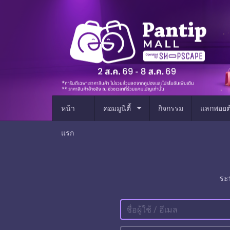
arrow_drop_down
หน้า
คอมมูนิตี้
กิจกรรม
แลกพอยต
แรก
ระ