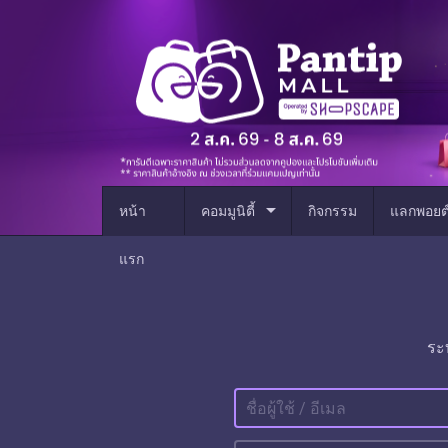
arrow_drop_down
หน้า
คอมมูนิตี้
กิจกรรม
แลกพอยต
แรก
ระ