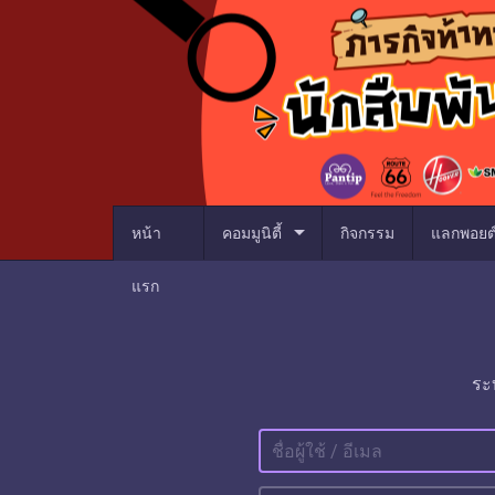
arrow_drop_down
หน้า
คอมมูนิตี้
กิจกรรม
แลกพอยต
แรก
ระ