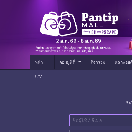
arrow_drop_down
หน้า
คอมมูนิตี้
กิจกรรม
แลกพอยต
แรก
ระ