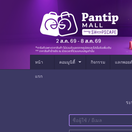
arrow_drop_down
หน้า
คอมมูนิตี้
กิจกรรม
แลกพอยต
แรก
ระ